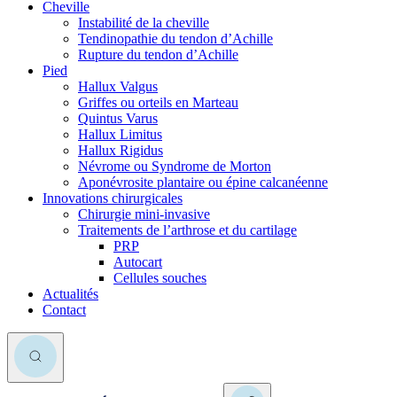
Cheville
Instabilité de la cheville
Tendinopathie du tendon d’Achille
Rupture du tendon d’Achille
Pied
Hallux Valgus
Griffes ou orteils en Marteau
Quintus Varus
Hallux Limitus
Hallux Rigidus
Névrome ou Syndrome de Morton
Aponévrosite plantaire ou épine calcanéenne
Innovations chirurgicales
Chirurgie mini-invasive
Traitements de l’arthrose et du cartilage
PRP
Autocart
Cellules souches
Actualités
Contact