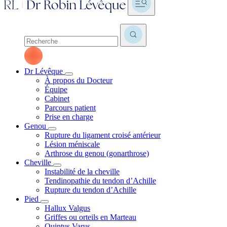
Dr Lévêque
À propos du Docteur
Équipe
Cabinet
Parcours patient
Prise en charge
Genou
Rupture du ligament croisé antérieur
Lésion méniscale
Arthrose du genou (gonarthrose)
Cheville
Instabilité de la cheville
Tendinopathie du tendon d’Achille
Rupture du tendon d’Achille
Pied
Hallux Valgus
Griffes ou orteils en Marteau
Quintus Varus