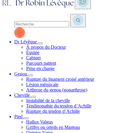
Dr Lévêque
À propos du Docteur
Équipe
Cabinet
Parcours patient
Prise en charge
Genou
Rupture du ligament croisé antérieur
Lésion méniscale
Arthrose du genou (gonarthrose)
Cheville
Instabilité de la cheville
Tendinopathie du tendon d’Achille
Rupture du tendon d’Achille
Pied
Hallux Valgus
Griffes ou orteils en Marteau
Quintus Varus