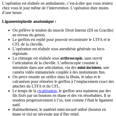
L’opération est réalisée en ambulatoire, c’est-à-dire que vous rentrez
chez vous le jour même de l’intervention. L’opération dure moins
d’une heure.
Ligamentoplastie anatomique :
On prélève le tendon du muscle Droit Interne (DI ou Gracilis)
au niveau du genou.
Le greffon est replié pour pouvoir reconstruire le LTFA et le
CFL de la cheville.
L’opération est réalisée sous anesthésie générale ou loco-
régionale.
La chirurgie est réalisée sous
arthroscopie
, sans ouvrir
l’articulation de la cheville. L’arthroscopie consiste à
introduire dans une articulation, via des
mini-incisions
, une
caméra vidéo miniaturisée couplée à des instruments fins.
On perce ensuite un orifice dans la fibula, le talus et le
calcanéum pour réinsérer le greffon à l’emplacement exact des
attaches du LTFA et du CFL.
Le temps de la
cicatrisation
, le greffon sera maintenu par des
fils fixés par un boutons en titane et des vis résorbables. Il se
soudera progressivement à l’os, tout comme l’était le ligament
natif.
Habituellement, le matériel mini-invasif utilisé (bouton en
titane et vis) ne nécessite pas d’être retiré.