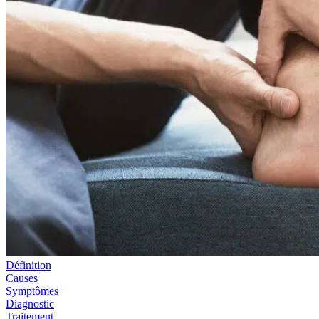
Définition
Causes
Symptômes
Diagnostic
Traitement