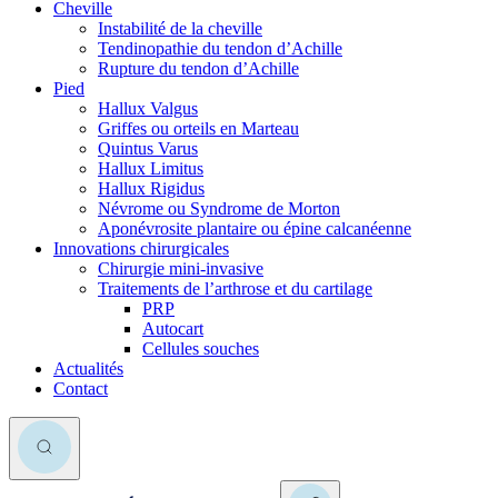
Cheville
Instabilité de la cheville
Tendinopathie du tendon d’Achille
Rupture du tendon d’Achille
Pied
Hallux Valgus
Griffes ou orteils en Marteau
Quintus Varus
Hallux Limitus
Hallux Rigidus
Névrome ou Syndrome de Morton
Aponévrosite plantaire ou épine calcanéenne
Innovations chirurgicales
Chirurgie mini-invasive
Traitements de l’arthrose et du cartilage
PRP
Autocart
Cellules souches
Actualités
Contact