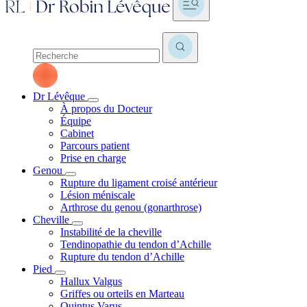
Dr Lévêque
À propos du Docteur
Équipe
Cabinet
Parcours patient
Prise en charge
Genou
Rupture du ligament croisé antérieur
Lésion méniscale
Arthrose du genou (gonarthrose)
Cheville
Instabilité de la cheville
Tendinopathie du tendon d’Achille
Rupture du tendon d’Achille
Pied
Hallux Valgus
Griffes ou orteils en Marteau
Quintus Varus