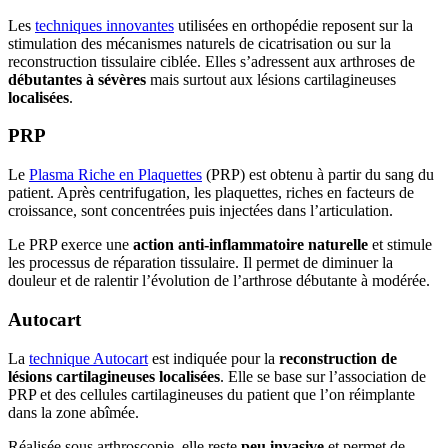
Les
techniques innovantes
utilisées en orthopédie reposent sur la
stimulation des mécanismes naturels de cicatrisation ou sur la
reconstruction tissulaire ciblée. Elles s’adressent aux arthroses de
débutantes à sévères
mais surtout aux lésions cartilagineuses
localisées
.
PRP
Le
Plasma Riche en Plaquettes
(PRP) est obtenu à partir du sang du
patient. Après centrifugation, les plaquettes, riches en facteurs de
croissance, sont concentrées puis injectées dans l’articulation.
Le PRP exerce une
action anti-inflammatoire naturelle
et stimule
les processus de réparation tissulaire. Il permet de diminuer la
douleur et de ralentir l’évolution de l’arthrose débutante à modérée.
Autocart
La
technique Autocart
est indiquée pour la
reconstruction de
lésions cartilagineuses localisées
. Elle se base sur l’association de
PRP et des cellules cartilagineuses du patient que l’on réimplante
dans la zone abîmée.
Réalisée sous arthroscopie, elle reste
peu invasive
et permet de