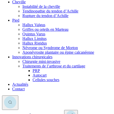
Cheville
Instabilité de la cheville
Tendinopathie du tendon d’Achille
Rupture du tendon d’Achille
Pied
Hallux Valgus
Griffes ou orteils en Marteau
Quintus Varus
Hallux Limitus
Hallux Rigidus
Névrome ou Syndrome de Morton
Aponévrosite plantaire ou épine calcanéenne
Innovations chirurgicales
Chirurgie mini-invasive
Traitements de l’arthrose et du cartilage
PRP
Autocart
Cellules souches
Actualités
Contact