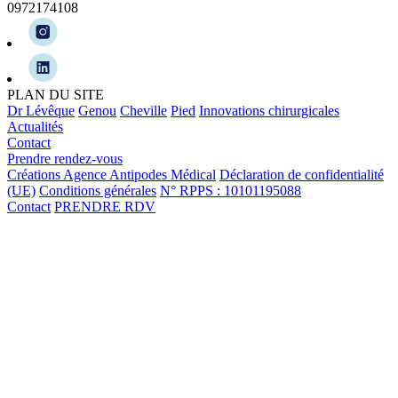
0972174108
PLAN DU SITE
Dr Lévêque
Genou
Cheville
Pied
Innovations chirurgicales
Actualités
Contact
Prendre rendez-vous
Créations Agence Antipodes Médical
Déclaration de confidentialité
(UE)
Conditions générales
N° RPPS : 10101195088
Contact
PRENDRE RDV