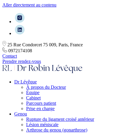
Aller directement au contenu
25 Rue Condorcet 75 009, Paris, France
0972174108
Contact
Prendre rendez-vous
Dr Lévêque
À propos du Docteur
Équipe
Cabinet
Parcours patient
Prise en charge
Genou
Rupture du ligament croisé antérieur
Lésion méniscale
Arthrose du genou (gonarthrose)