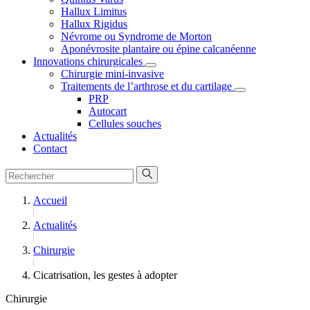
Hallux Limitus
Hallux Rigidus
Névrome ou Syndrome de Morton
Aponévrosite plantaire ou épine calcanéenne
Innovations chirurgicales
Chirurgie mini-invasive
Traitements de l’arthrose et du cartilage
PRP
Autocart
Cellules souches
Actualités
Contact
Accueil
Actualités
Chirurgie
Cicatrisation, les gestes à adopter
Chirurgie