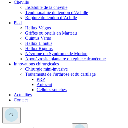
Cheville
Instabilité de la cheville
Tendinopathie du tendon d’Achille
Rupture du tendon d’Achille
Pied
Hallux Valgus
Griffes ou orteils en Marteau
Quintus Varus
Hallux Limitus
Hallux Rigidus
Névrome ou Syndrome de Morton
Aponévrosite plantaire ou épine calcanéenne
Innovations chirurgicales
Chirurgie mini-invasive
Traitements de l’arthrose et du cartilage
PRP
Autocart
Cellules souches
Actualités
Contact