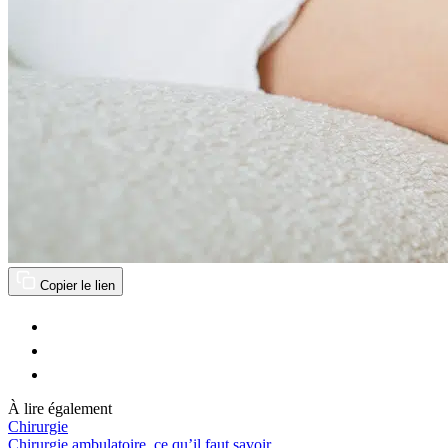
Copier le lien
À lire également
Chirurgie
Chirurgie ambulatoire, ce qu’il faut savoir