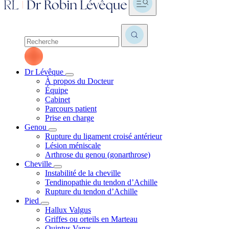
Dr Lévêque
À propos du Docteur
Équipe
Cabinet
Parcours patient
Prise en charge
Genou
Rupture du ligament croisé antérieur
Lésion méniscale
Arthrose du genou (gonarthrose)
Cheville
Instabilité de la cheville
Tendinopathie du tendon d’Achille
Rupture du tendon d’Achille
Pied
Hallux Valgus
Griffes ou orteils en Marteau
Quintus Varus